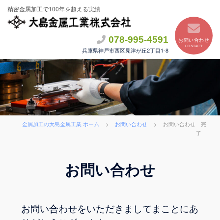
コ
精密金属加工で100年を超える実績
ン
テ
078-995-4591
お問い合わせ
ン
CONTACT
兵庫県神戸市西区見津が丘2丁目1-8
ツ
へ
ス
キ
ッ
プ
金属加工の大島金属工業 ホーム
>
お問い合わせ
>
お問い合わせ 完
了
お問い合わせ
お問い合わせをいただきましてまことにあ