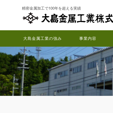
コ
精密金属加工で100年を超える実績
ン
テ
ン
ツ
へ
大島金属工業の強み
事業内容
ス
キ
ッ
プ